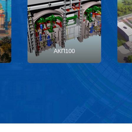
ХПР1000
А