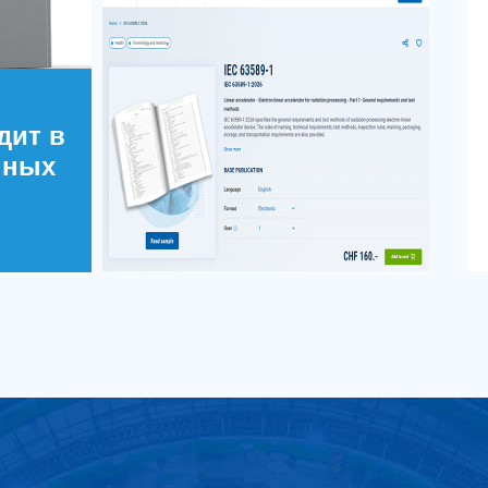
дит в
нных