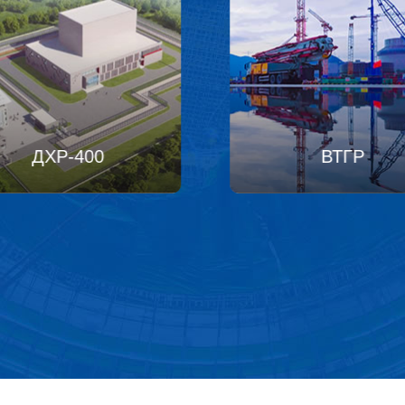
КП100
ДХР-400