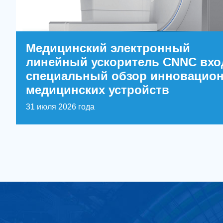
Медицинский электронный
линейный ускоритель CNNC вхо
специальный обзор инновацио
медицинских устройств
31 июля 2026 года