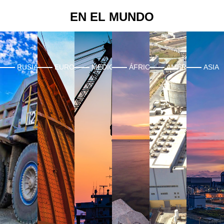
EN EL MUNDO
RUSIA
EUROPA
MEDIO ORIENTE
ÁFRICA
AMÉRICA
ASIA