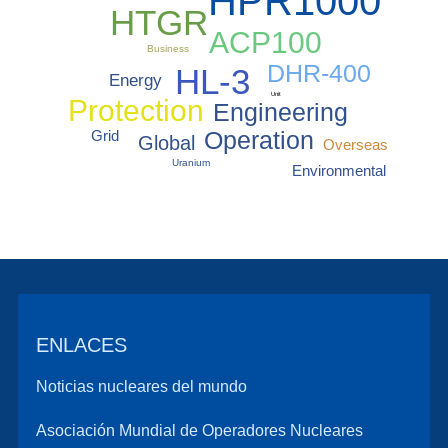
HPR1000
HTGR
ACP100
Business
DHR-400
HL-3
Energy
Unit
Protection
Engineering
Operation
Grid
Global
Overseas
Uranium
Environmental
ENLACES
Noticias nucleares del mundo
Asociación Mundial de Operadores Nucleares