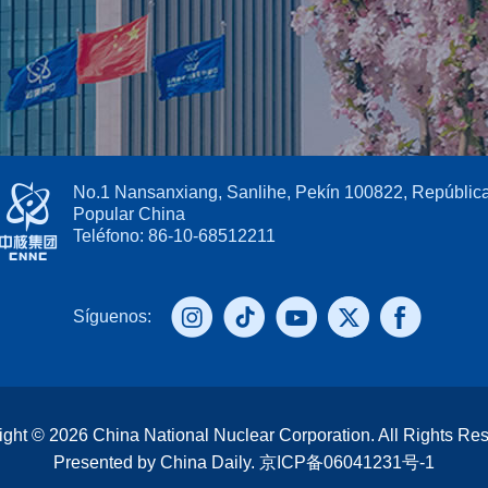
No.1 Nansanxiang, Sanlihe, Pekín 100822, Repúblic
Popular China
Teléfono: 86-10-68512211
Fax: 86-10-68533989
Síguenos:
ight ©
2026 China National Nuclear Corporation. All Rights Re
Presented by China Daily.
京ICP备06041231号-1