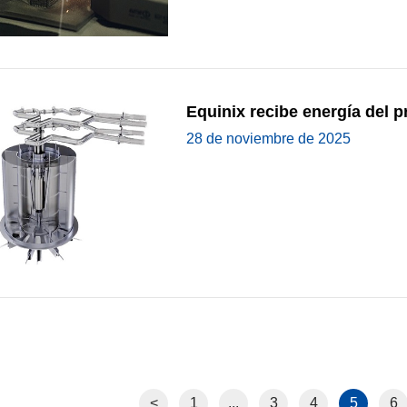
Equinix recibe energía del pr
28 de noviembre de 2025
<
1
...
3
4
5
6