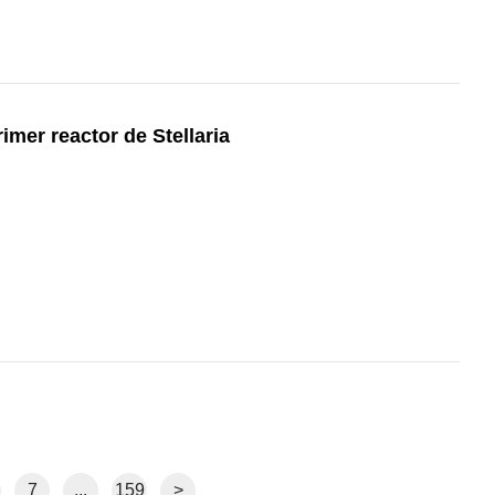
imer reactor de Stellaria
7
...
159
>